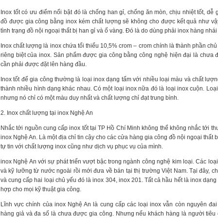
Inox tốt có ưu điểm nổi bật đó là chống han gỉ, chống ăn mòn, chịu nhiệt tốt, dễ
đồ được gia công bằng inox kém chất lượng sẽ không cho được kết quả như vậy
tình trạng đồ nội ngoại thất bị han gỉ và ố vàng. Đó là do dùng phải inox hàng nhái 
Inox chất lượng là inox chứa tổi thiểu 10,5% crom – crom chính là thành phần c
riêng biệt của inox. Sản phẩm được gia công bằng công nghệ hiện đại là chưa 
cần phải được đặt lên hàng đầu.
Inox tốt để gia công thường là loại inox dạng tấm với nhiều loại màu và chất lượng
thành nhiều hình dạng khác nhau. Có một loại inox nữa đó là loại inox cuộn. Loại
nhưng nó chỉ có một màu duy nhất và chất lượng chỉ đạt trung bình.
2. Inox chất lượng tại inox Nghệ An
Nhắc tới nguồn cung cấp inox tốt tại TP Hồ Chí Minh không thể không nhắc tới th
inox Nghệ An. Là một địa chỉ tin cậy cho các cửa hàng gia công đồ nội ngoại thất 
tự tin với chất lượng inox cũng như dịch vụ phục vụ của mình.
inox Nghệ An với sự phát triển vượt bậc trong ngành công nghệ kim loại. Các loại
và kỹ lưỡng từ nước ngoài rồi mới đưa về bán tại thị trường Việt Nam. Tại đây, c
và cung cấp hai loại chủ yếu đó là inox 304, inox 201. Tất cả hầu hết là inox dạn
hợp cho mọi kỹ thuật gia công.
Lĩnh vực chính của inox Nghệ An là cung cấp các loại inox vẫn còn nguyên đa
hàng giả và đa số là chưa được gia công. Nhưng nếu khách hàng là người tiêu