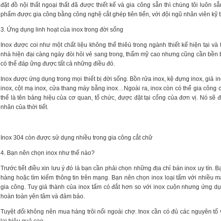
đặt đồ nội thất ngoại thất đã được thiết kế và gia công sẵn thì chúng tôi luôn
phẩm được gia công bằng công nghệ cắt ghép tiên tiến, với đội ngũ nhân viên kỹ t
3. Ứng dụng linh hoạt của inox trong đời sống
Inox được coi như một chất liệu không thể thiêú trong ngành thiết kế hiện tại và 
nhà hiện đại càng ngày đòi hỏi vẻ sang trong, thẩm mỹ cao nhưng cũng cần bền b
có thể đáp ững được tất cả những điều đó.
Inox được ứng dụng trong mọi thiết bị đời sống. Bồn rửa inox, kệ đựng inox, giá 
inox, cột mạ inox, cửa thang máy bằng inox…Ngoài ra, inox còn có thể gia công 
thể là tên bảng hiệu của cơ quan, tổ chức, được đặt tại cổng của đơn vị. Nó sẽ đ
nhân của thời tiết.
Inox 304 còn được sử dụng nhiều trong gia công cắt chữ
4. Bạn nên chọn inox như thế nào?
Trước tiết điều xin lưu ý đó là bạn cần phải chọn những địa chỉ bán inox uy tín. Bạn
hàng hoặc tìm kiếm thông tin trên mạng. Bạn nên chọn inox loại tấm với nhiều mà
gia công. Tuy giá thành của inox tấm có đắt hơn so với inox cuộn nhưng ứng dụ
hoàn toàn yên tâm và đảm bảo.
Tuyệt đối không nên mua hàng trôi nổi ngoài chợ. Inox cần có đủ các nguyên tố