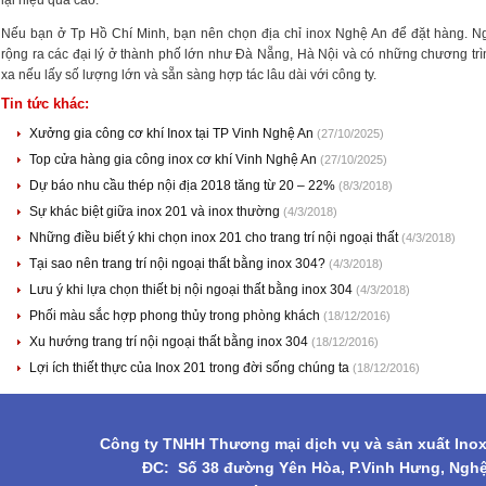
lại hiệu quả cao.
Nếu bạn ở Tp Hồ Chí Minh, bạn nên chọn địa chỉ inox Nghệ An để đặt hàng. N
rộng ra các đại lý ở thành phố lớn như Đà Nẵng, Hà Nội và có những chương tr
xa nếu lấy số lượng lớn và sẵn sàng hợp tác lâu dài với công ty.
Tin tức khác:
Xưởng gia công cơ khí Inox tại TP Vinh Nghệ An
(27/10/2025)
Top cửa hàng gia công inox cơ khí Vinh Nghệ An
(27/10/2025)
Dự báo nhu cầu thép nội địa 2018 tăng từ 20 – 22%
(8/3/2018)
Sự khác biệt giữa inox 201 và inox thường
(4/3/2018)
Những điều biết ý khi chọn inox 201 cho trang trí nội ngoại thất
(4/3/2018)
Tại sao nên trang trí nội ngoại thất bằng inox 304?
(4/3/2018)
Lưu ý khi lựa chọn thiết bị nội ngoại thất bằng inox 304
(4/3/2018)
Phối màu sắc hợp phong thủy trong phòng khách
(18/12/2016)
Xu hướng trang trí nội ngoại thất bằng inox 304
(18/12/2016)
Lợi ích thiết thực của Inox 201 trong đời sống chúng ta
(18/12/2016)
Công ty TNHH Thương mại dịch vụ và sản xuất Ino
ĐC: Số 38 đường Yên Hòa, P.Vinh Hưng, Ngh