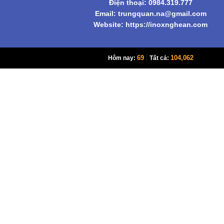
Điện thoại: 0984.319.777
Email:
trungquan.na@gmail.com
Website: https://inoxnghean.com
|
69
104,062
Hôm nay:
Tất cả: