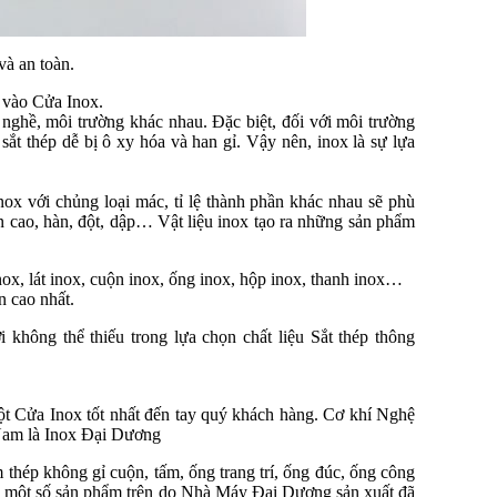
và an toàn.
t vào Cửa Inox.
nghề, môi trường khác nhau. Đặc biệt, đối với môi trường
t thép dễ bị ô xy hóa và han gỉ. Vậy nên, inox là sự lựa
ox với chủng loại mác, tỉ lệ thành phần khác nhau sẽ phù
ến cao, hàn, đột, dập… Vật liệu inox tạo ra những sản phẩm
nox, lát inox, cuộn inox, ống inox, hộp inox, thanh inox…
n cao nhất.
ời không thể thiếu trong lựa chọn chất liệu Sắt thép thông
một Cửa Inox tốt nhất đến tay quý khách hàng. Cơ khí Nghệ
 Nam là Inox Đại Dương
hép không gỉ cuộn, tấm, ống trang trí, ống đúc, ống công
a) … một số sản phẩm trên do Nhà Máy Đại Dương sản xuất đã