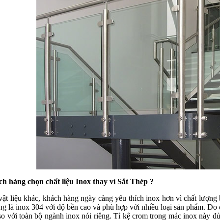
ch hàng chọn chất liệu Inox thay vì Sắt Thép ?
vật liệu khác, khách hàng ngày càng yêu thích inox hơn vì chất lượng
g là inox 304 với độ bền cao và phù hợp với nhiều loại sản phẩm. Do đ
so với toàn bộ ngành inox nói riêng. Tỉ kệ crom trong mác inox này 