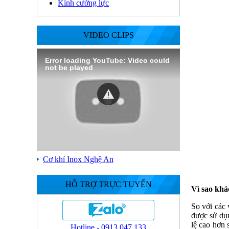
Kính cường lực
VIDEO CLIPS
Error loading YouTube: Video could
not be played
Cơ khí Inox Nghệ An
HỖ TRỢ TRỰC TUYẾN
Vì sao khá
So với các 
được sử dụn
lệ cao hơn 
Hotline - 0913.047.133