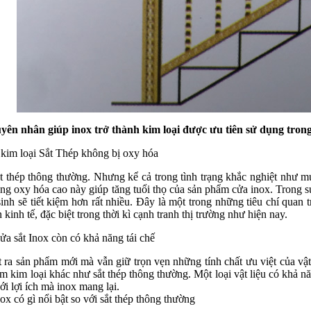
yên nhân giúp inox trở thành kim loại được ưu tiên sử dụng tron
i kim loại Sắt Thép không bị oxy hóa
t thép thông thường. Nhưng kể cả trong tình trạng khắc nghiệt như m
g oxy hóa cao này giúp tăng tuổi thọ của sản phẩm cửa inox. Trong su
inh sẽ tiết kiệm hơn rất nhiều. Đây là một trong những tiêu chí quan 
 kinh tế, đặc biệt trong thời kì cạnh tranh thị trường như hiện nay.
ửa sắt Inox còn có khả năng tái chế
 ra sản phẩm mới mà vẫn giữ trọn vẹn những tính chất ưu việt của vật 
m kim loại khác như sắt thép thông thường. Một loại vật liệu có khả nă
ới lợi ích mà inox mang lại.
nox có gì nổi bật so với sắt thép thông thường