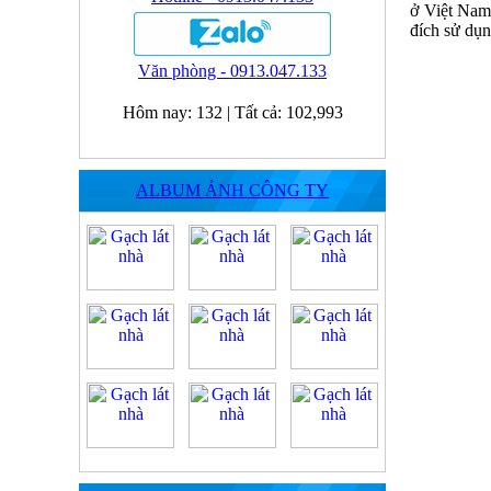
ở Việt Nam
đích sử dụn
Văn phòng - 0913.047.133
Hôm nay:
132
|
Tất cả:
102,993
ALBUM ẢNH CÔNG TY