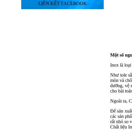
LIÊN KẾT FACEBOOK
Một số ngu
Inox là loạ
Như tole sắ
mòn và chốn
dưỡng, vệ s
cho bài toán
Ngoài ra, C
Để sản xuất
các sản phẩ
rất nhỏ so v
Chất liệu I