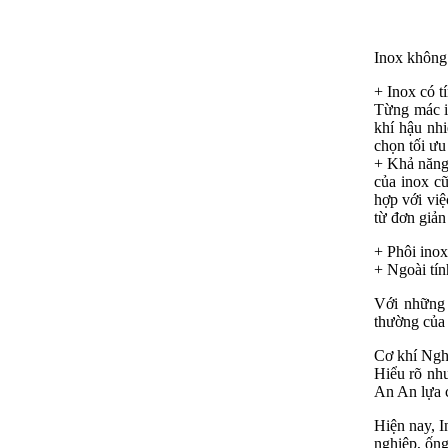
Inox không 
+ Inox có t
Từng mác in
khí hậu nhi
chọn tối ưu 
+ Khả năng 
của inox cũ
hợp với việ
từ đơn giản
+ Phôi inox
+ Ngoài tín
Với những t
thường của
Cơ khí Ngh
Hiểu rõ nhu
An An lựa 
Hiện nay, I
nghiệp, ống