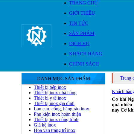
TRANG CHỦ
GIỚI THIỆU
TIN TỨC
SẢN PHẨM
DỊCH VỤ
KHÁCH HÀNG
CHÍNH SÁCH
Trang 
DANH MỤC SẢN PHẨM
Thiết bị bếp inox
Khách hàng 
Thiết bị inox nhà hàng
Thiết bị y tế inox
Cơ khí Ng
Thiết bị inox gia đình
quá nhiều
Lan can, cổng, hàng rào inox
nay Cơ khí
Phụ kiện inox hoàn thiện
Thiết bị inox công trình
Giá kệ inox
Hoa văn trang trí inox