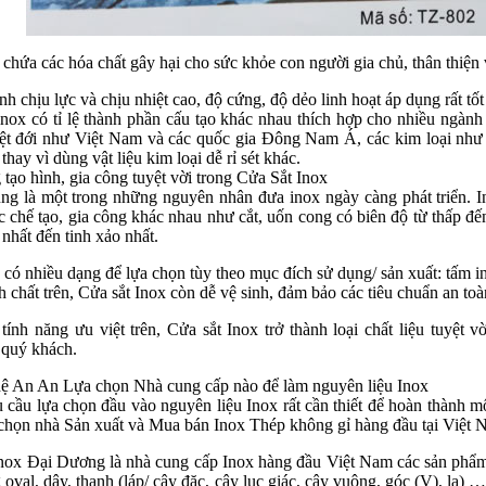
chứa các hóa chất gây hại cho sức khỏe con người gia chủ, thân thiện 
ính chịu lực và chịu nhiệt cao, độ cứng, độ dẻo linh hoạt áp dụng rất tố
ox có tỉ lệ thành phần cấu tạo khác nhau thích hợp cho nhiều ngành 
ệt đới như Việt Nam và các quốc gia Đông Nam Á, các kim loại như sắ
thay vì dùng vật liệu kim loại dễ rỉ sét khác.
tạo hình, gia công tuyệt vời trong Cửa Sắt Inox
ng là một trong những nguyên nhân đưa inox ngày càng phát triển. In
c chế tạo, gia công khác nhau như cắt, uốn cong có biên độ từ thấp đ
 nhất đến tinh xảo nhất.
 có nhiều dạng để lựa chọn tùy theo mục đích sử dụng/ sản xuất: tấm i
h chất trên, Cửa sắt Inox còn dễ vệ sinh, đảm bảo các tiêu chuẩn an toà
ính năng ưu việt trên, Cửa sắt Inox trở thành loại chất liệu tuyệt v
 quý khách.
ệ An An Lựa chọn Nhà cung cấp nào để làm nguyên liệu Inox
 cầu lựa chọn đầu vào nguyên liệu Inox rất cần thiết để hoàn thành 
chọn nhà Sản xuất và Mua bán Inox Thép không gỉ hàng đầu tại Việt
nox Đại Dương là nhà cung cấp Inox hàng đầu Việt Nam các sản phẩm t
 oval, dây, thanh (láp/ cây đặc, cây lục giác, cây vuông, góc (V), l