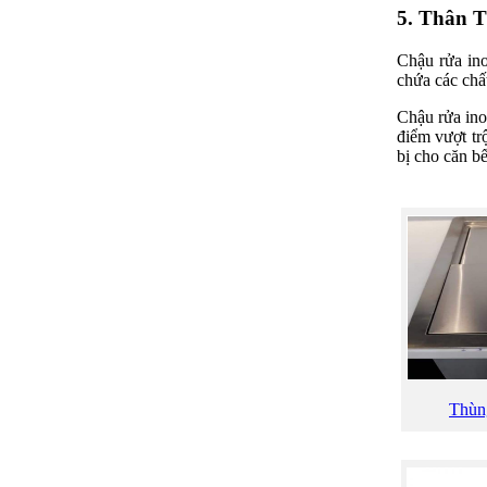
5. Thân 
Chậu rửa ino
chứa các chấ
Chậu rửa ino
điểm vượt tr
bị cho căn b
Thùn