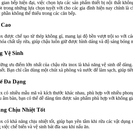
gian bếp hiện đại, việc chọn lựa các sản phẩm thiết bị nội thất khô
 trong những lựa chọn tuyệt vời cho các gia đình hiện nay chính là c
t phần không thể thiếu trong các căn bếp.
n Cao
x được chế tạo từ thép không gỉ, mang lại độ bền vượt trội so với các
hóa chất tẩy rửa, giúp chậu luôn giữ được hình dáng và độ sáng bóng 
g Vệ Sinh
ững ưu điểm lớn nhất của chậu rửa inox là khả năng vệ sinh dễ dàng. 
hết. Bạn chỉ cần dùng một chút xà phòng và nước để làm sạch, giúp tiết
Kế Đa Dạng
x có nhiều mẫu mã và kích thước khác nhau, phù hợp với nhiều phon
u âm bàn, bạn có thể dễ dàng tìm được sản phẩm phù hợp với không gi
ng Chịu Nhiệt Tốt
x có khả năng chịu nhiệt tốt, giúp bạn yên tâm khi rửa các vật dụng
 việc chế biến và vệ sinh bát đĩa sau khi nấu ăn.