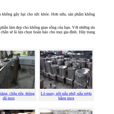
ế và không gây hại cho sức khỏe. Hơn nữa, sản phẩm không
p phần làm đẹp cho không gian sống của bạn. Với những ưu
c chắn sẽ là lựa chọn hoàn hảo cho mọi gia đình. Hãy trang
àng, chậu rửa, thùng
Lò quay, nồi nấu phở, nấu rượu
đá inox
bằng inox