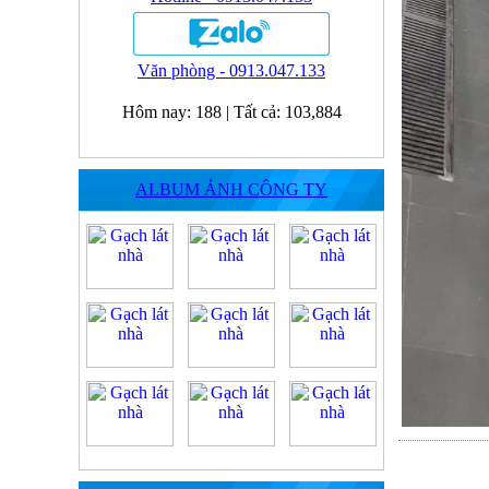
Văn phòng - 0913.047.133
Hôm nay:
188
|
Tất cả:
103,884
ALBUM ẢNH CÔNG TY