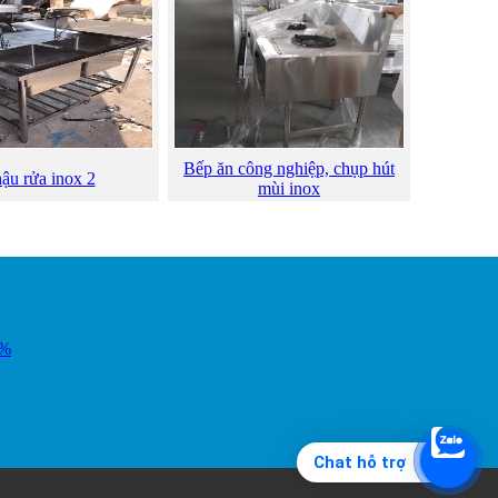
Bếp ăn công nghiệp, chụp hút
ậu rửa inox 2
mùi inox
2%
Chat hỗ trợ