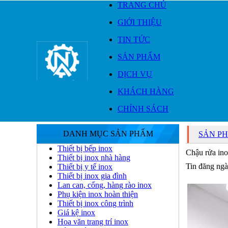
TRANG CHỦ
GIỚI THIỆU
TIN TỨC
SẢN PHẨM
DỊCH VỤ
KHÁCH HÀNG
CHÍNH SÁCH
DANH MỤC SẢN PHẨM
SẢN P
Thiết bị bếp inox
Chậu rửa in
Thiết bị inox nhà hàng
Tin đăng ngà
Thiết bị y tế inox
Thiết bị inox gia đình
Lan can, cổng, hàng rào inox
Phụ kiện inox hoàn thiện
Thiết bị inox công trình
Giá kệ inox
Hoa văn trang trí inox