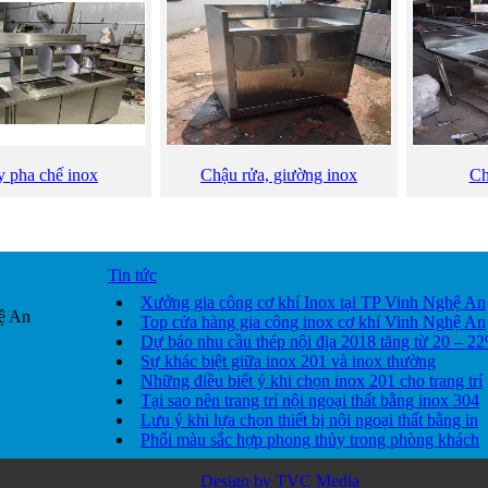
 pha chế inox
Chậu rửa, giường inox
Ch
Tin tức
Xưởng gia công cơ khí Inox tại TP Vinh Nghệ An
ệ An
Top cửa hàng gia công inox cơ khí Vinh Nghệ An
Dự báo nhu cầu thép nội địa 2018 tăng từ 20 – 2
Sự khác biệt giữa inox 201 và inox thường
Những điều biết ý khi chọn inox 201 cho trang trí
Tại sao nên trang trí nội ngoại thất bằng inox 304
Lưu ý khi lựa chọn thiết bị nội ngoại thất bằng in
Phối màu sắc hợp phong thủy trong phòng khách
Design by TVC Media