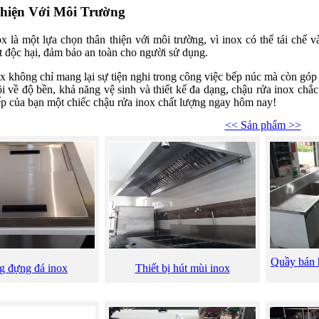
Thiện Với Môi Trường
x là một lựa chọn thân thiện với môi trường, vì inox có thể tái ch
t độc hại, đảm bảo an toàn cho người sử dụng.
x không chỉ mang lại sự tiện nghi trong công việc bếp núc mà còn gó
ội về độ bền, khả năng vệ sinh và thiết kế đa dạng, chậu rửa inox chắ
ếp của bạn một chiếc chậu rửa inox chất lượng ngay hôm nay!
<< Sản phẩm >>
Quầy bán h
g đựng đá inox
Thiết bị hút mùi inox