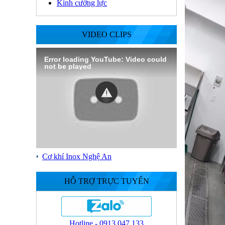
Kính cường lực
VIDEO CLIPS
Error loading YouTube: Video could
not be played
Cơ khí Inox Nghệ An
HỖ TRỢ TRỰC TUYẾN
Hotline - 0913.047.133