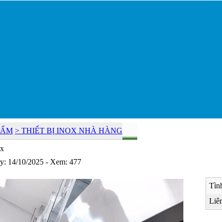
HẨM
> THIẾT BỊ INOX NHÀ HÀNG
ox
y: 14/10/2025 - Xem: 477
Tình
Liên