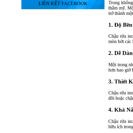
Trong không 
LIÊN KẾT FACEBOOK
thẩm mỹ. Một
trở thành mộ
1. Độ Bề
Chậu rửa ino
mòn bởi các 
2. Dễ Dàn
Một trong nh
hơn bao giờ 
3. Thiết 
Chậu rửa ino
đôi hoặc chậ
4. Khả Nă
Chậu rửa ino
hữu ích trong