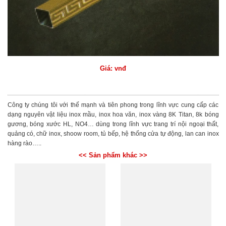
Giá: vnđ
Công ty chúng tôi với thế mạnh và tiên phong trong lĩnh vực cung cấp các
dạng nguyên vật liệu inox mầu, inox hoa văn, inox vàng 8K Titan, 8k bóng
gương, bóng xước HL, NO4… dùng trong lĩnh vực trang trí nội ngoại thất,
quảng có, chữ inox, shoow room, tủ bếp, hệ thống cửa tự động, lan can inox
hàng rào…..
<< Sản phẩm khác >>