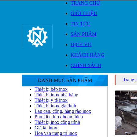
TRANG CHỦ
GIỚI THIỆU
TIN TỨC
SẢN PHẨM
DỊCH VỤ
KHÁCH HÀNG
CHÍNH SÁCH
Trang 
DANH MỤC SẢN PHẨM
Thiết bị bếp inox
Thiết bị inox nhà hàng
Thiết bị y tế inox
Thiết bị inox gia đình
Lan can, cổng, hàng rào inox
Phụ kiện inox hoàn thiện
Thiết bị inox công trình
Giá kệ inox
Hoa văn trang trí inox