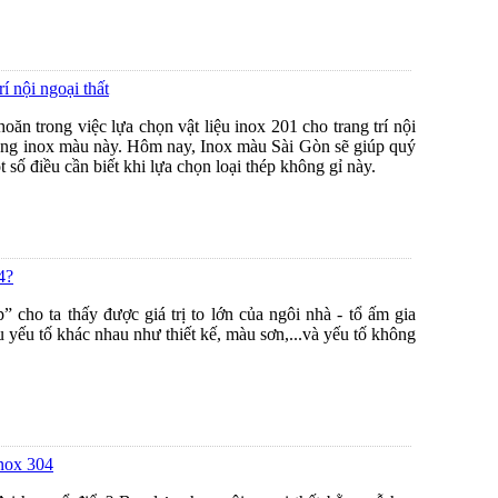
í nội ngoại thất
ăn trong việc lựa chọn vật liệu inox 201 cho trang trí nội
 dòng inox màu này. Hôm nay, Inox màu Sài Gòn sẽ giúp quý
 số điều cần biết khi lựa chọn loại thép không gỉ này.
4?
 cho ta thấy được giá trị to lớn của ngôi nhà - tổ ấm gia
u yếu tố khác nhau như thiết kế, màu sơn,...và yếu tố không
inox 304