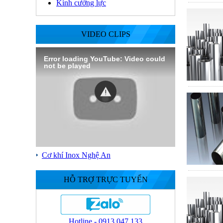
Kính cường lực
VIDEO CLIPS
Error loading YouTube: Video could
not be played
Cơ khí Inox Nghệ An
HỖ TRỢ TRỰC TUYẾN
Hotline - 0913.047.133