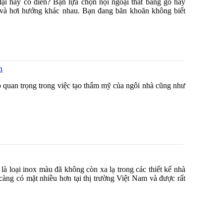
ại hay cổ điển? Bạn lựa chọn nội ngoại thất bằng gỗ hay
 và hơi hướng khác nhau. Bạn đang băn khoăn không biết
h
ò quan trọng trong việc tạo thẩm mỹ của ngôi nhà cũng như
t là loại inox màu đã không còn xa lạ trong các thiết kế nhà
càng có mặt nhiều hơn tại thị trường Việt Nam và được rất