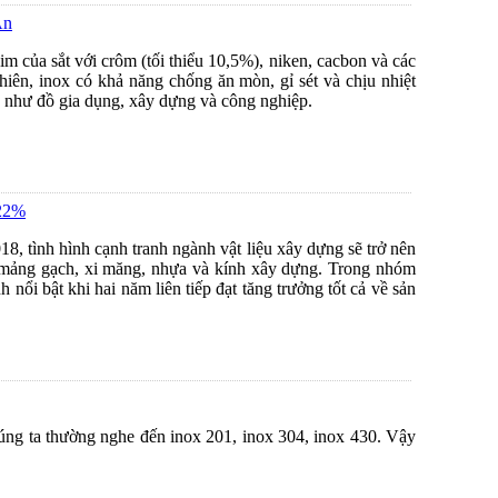
An
im của sắt với crôm (tối thiểu 10,5%), niken, cacbon và các
hiên, inox có khả năng chống ăn mòn, gỉ sét và chịu nhiệt
ực như đồ gia dụng, xây dựng và công nghiệp.
 22%
8, tình hình cạnh tranh ngành vật liệu xây dựng sẽ trở nên
ng mảng gạch, xi măng, nhựa và kính xây dựng. Trong nhóm
 nổi bật khi hai năm liên tiếp đạt tăng trưởng tốt cả về sản
chúng ta thường nghe đến inox 201, inox 304, inox 430. Vậy