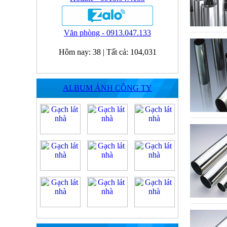
Văn phòng - 0913.047.133
Hôm nay:
38
|
Tất cả:
104,031
ALBUM ẢNH CÔNG TY