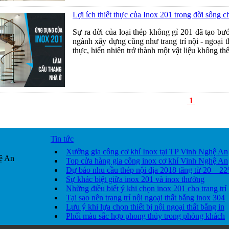
Lợi ích thiết thực của Inox 201 trong đời sống c
Sự ra đời của loại thép không gỉ 201 đã tạo bướ
ngành xây dựng cũng như trang trí nội - ngoại t
thực, hiển nhiên trở thành một vật liệu không th
1
Tin tức
Xưởng gia công cơ khí Inox tại TP Vinh Nghệ An
ệ An
Top cửa hàng gia công inox cơ khí Vinh Nghệ An
Dự báo nhu cầu thép nội địa 2018 tăng từ 20 – 2
Sự khác biệt giữa inox 201 và inox thường
Những điều biết ý khi chọn inox 201 cho trang trí
Tại sao nên trang trí nội ngoại thất bằng inox 304
Lưu ý khi lựa chọn thiết bị nội ngoại thất bằng in
Phối màu sắc hợp phong thủy trong phòng khách