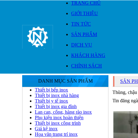
TRANG CHỦ
GIỚI THIỆU
TIN TỨC
SẢN PHẨM
DỊCH VỤ
KHÁCH HÀNG
CHÍNH SÁCH
DANH MỤC SẢN PHẨM
SẢN P
Thiết bị bếp inox
Thùng, chậu
Thiết bị inox nhà hàng
Tin đăng ngà
Thiết bị y tế inox
Thiết bị inox gia đình
Lan can, cổng, hàng rào inox
Phụ kiện inox hoàn thiện
Thiết bị inox công trình
Giá kệ inox
Hoa văn trang trí inox