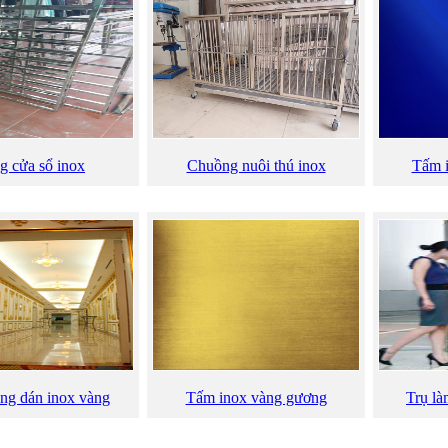
g cửa sổ inox
Chuồng nuôi thú inox
Tấm 
ng dán inox vàng
Tấm inox vàng gương
Trụ là