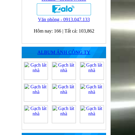
Văn phòng - 0913.047.133
Hôm nay:
166
|
Tất cả:
103,862
ALBUM ẢNH CÔNG TY