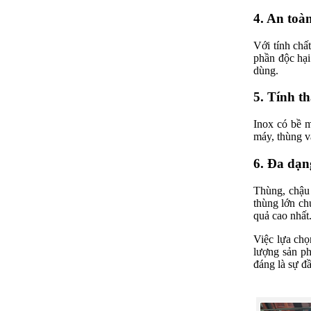
4. An toà
Với tính chấ
phần độc hại
dùng.
5. Tính t
Inox có bề m
máy, thùng v
6. Đa dạng
Thùng, chậu 
thùng lớn ch
quả cao nhất
Việc lựa chọ
lượng sản ph
đáng là sự đ