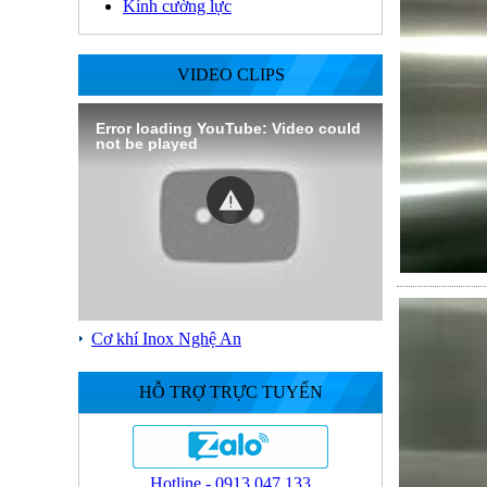
Kính cường lực
VIDEO CLIPS
Error loading YouTube: Video could
not be played
Cơ khí Inox Nghệ An
HỖ TRỢ TRỰC TUYẾN
Hotline - 0913.047.133