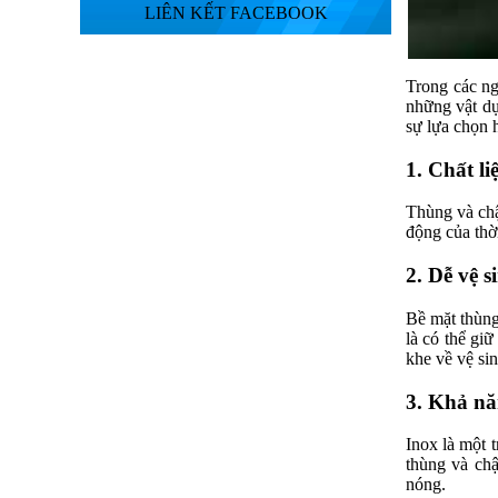
LIÊN KẾT FACEBOOK
Trong các ng
những vật dụ
sự lựa chọn 
1. Chất l
Thùng và chậ
động của thờ
2. Dễ vệ 
Bề mặt thùng
là có thể gi
khe về vệ sin
3. Khả năn
Inox là một 
thùng và chậ
nóng.