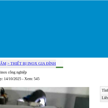
HẨM
> THIẾT BỊ INOX GIA ĐÌNH
 inox công nghiệp
y: 14/10/2025 - Xem: 545
Tình
Liên