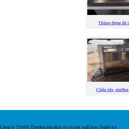
Thùng đựng đá 
Chậu rửa, giường
Công ty TNHH Thương mại dịch vụ và sản xuất Inox Nghệ An