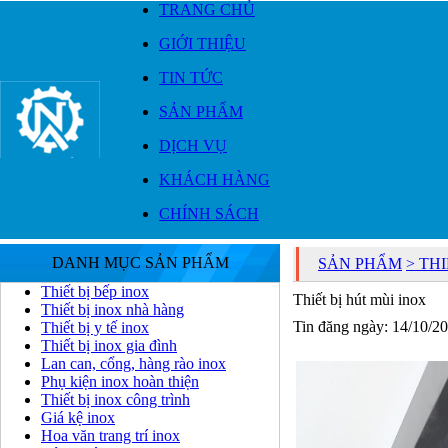
TRANG CHỦ
GIỚI THIỆU
TIN TỨC
SẢN PHẨM
DỊCH VỤ
KHÁCH HÀNG
CHÍNH SÁCH
DANH MỤC SẢN PHẨM
SẢN PHẨM
> TH
Thiết bị bếp inox
Thiết bị hút mùi inox
Thiết bị inox nhà hàng
Tin đăng ngày: 14/10/2
Thiết bị y tế inox
Thiết bị inox gia đình
Lan can, cổng, hàng rào inox
Phụ kiện inox hoàn thiện
Thiết bị inox công trình
Giá kệ inox
Hoa văn trang trí inox