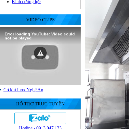
Kính cường lực
VIDEO CLIPS
Error loading YouTube: Video could
not be played
Cơ khí Inox Nghệ An
HỖ TRỢ TRỰC TUYẾN
Hotline - 0913.047.133