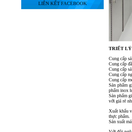
LIÊN KẾT FACEBOOK
TRIẾT L
Cung cấp sả
Cung cấp đầy
Cung cấp sản
Cung cấp ng
Cung cấp môi
Sản phẩm gi
phẩm inox l
Sản phẩm gi
với giá rẻ 
Xuất khẩu v
thực phẩm.
Sản xuất mán
Với đội ngũ