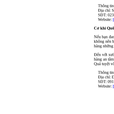
Thông tin 
Địa chỉ: S
SĐT: 02386
Website:
Cơ khí Quốc
Nếu bạn đan
không nên b
hàng những m
Đến với xưở
hàng an tâm
Quá tuyệt vờ
Thông tin 
Địa chỉ: Đ
SĐT: 0915.
Website: