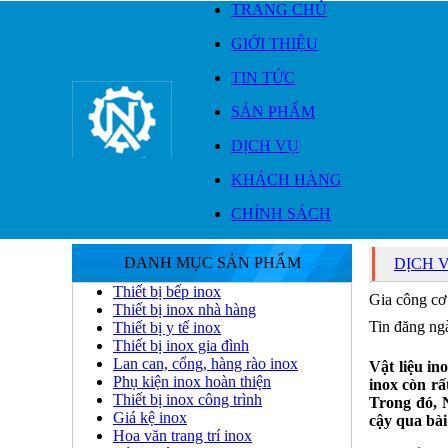
TRANG CHỦ
GIỚI THIỆU
TIN TỨC
SẢN PHẨM
DỊCH VỤ
KHÁCH HÀNG
CHÍNH SÁCH
DANH MỤC SẢN PHẨM
DỊCH 
Thiết bị bếp inox
Gia công cơ
Thiết bị inox nhà hàng
Tin đăng ng
Thiết bị y tế inox
Thiết bị inox gia đình
Lan can, cổng, hàng rào inox
Vật liệu in
Phụ kiện inox hoàn thiện
inox còn rấ
Thiết bị inox công trình
Trong đó, 
Giá kệ inox
cậy qua bài
Hoa văn trang trí inox