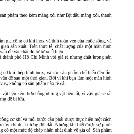
c sản phẩm theo kèm máng xối như Bịt đầu máng xối, thanh
ẩm gia công cơ khí inox và tính toàn vẹn của cuộc sống, và
i gian sản xuất. Trên thực tế, chất lượng của một màn hình
ấn đề vật chất đó từ từ xuất hiện.
i thành phố Hồ Chí Minh với giá rẻ nhưng chất lượng sản
 cơ khí thép hình inox, và các sản phẩm chế biến đều ổn.
 vấn đề sau một thời gian. Bởi vì khi bạn làm một màn hình
 v.v., không có sản phẩm nào rẻ cả.
vật liệu kém hơn bằng những vật liệu tốt, vì vậy giá sẽ rất
ng để bị lừa.
a công cơ khí và mỗi bước cần phải được thực hiện một cách
x tùy chỉnh là tương đối đắt. Nhưng khi biết được sự phức
cũng có một mức độ chấp nhận nhất định về giá cả. Sản phẩm