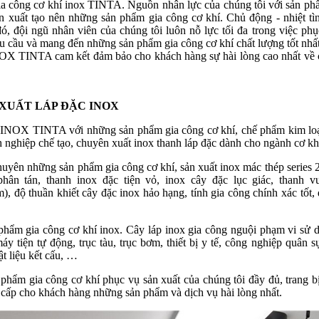
a công cơ khí inox TINTA. Nguồn nhân lực của chúng tôi với sản phẩm
 xuất tạo nên những sản phẩm gia công cơ khí. Chủ động - nhiệt tìn
ó, đội ngũ nhân viên của chúng tôi luôn nỗ lực tối đa trong việc p
u cầu và mang đến những sản phẩm gia công cơ khí chất lượng tốt nhất
NOX TINTA cam kết đảm bảo cho khách hàng sự hài lòng cao nhất về chấ
 XUẤT LÁP ĐẶC INOX
INOX TINTA với những sản phẩm gia công cơ khí, chế phẩm kim loại 
 nghiệp chế tạo, chuyên xuất inox thanh láp đặc dành cho ngành cơ kh
uyên những sản phẩm gia công cơ khí, sản xuất inox mác thép series 20
phân tán, thanh inox đặc tiện vỏ, inox cây đặc lục giác, thanh
 độ thuần khiết cây đặc inox hảo hạng, tính gia công chính xác tốt, 
hẩm gia công cơ khí inox. Cây láp inox gia công nguội phạm vi sử 
y tiện tự động, trục tàu, trục bơm, thiết bị y tế, công nghiệp quân 
ật liệu kết cấu, …
 phẩm gia công cơ khí phục vụ sản xuất của chúng tôi đầy đủ, trang bị
cấp cho khách hàng những sản phẩm và dịch vụ hài lòng nhất.