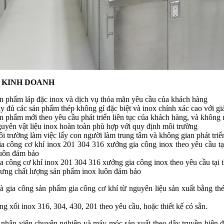
Ý KINH DOANH
n phẩm láp đặc inox và dịch vụ thỏa mãn yêu cầu của khách hàng
 đủ các sản phẩm thép không gỉ đặc biệt và inox chính xác cao với gi
 phẩm mới theo yêu cầu phát triển liên tục của khách hàng, và không 
uyên vật liệu inox hoàn toàn phù hợp với quy định môi trường
 trường làm việc lấy con người làm trung tâm và không gian phát triể
a công cơ khí inox 201 304 316 xưởng gia công inox theo yêu cầu tạ
uôn đảm bảo
a công cơ khí inox 201 304 316 xưởng gia công inox theo yêu cầu tại
nhưng chất lượng sản phẩm inox luôn đảm bảo
à gia công sản phẩm gia công cơ khí từ nguyên liệu sản xuất bằng thé
g xối inox 316, 304, 430, 201 theo yêu cầu, hoặc thiết kế có sẵn.
 nhân viên chuyên nghiệp và máy móc sản xuất theo dây truyền hiện đạ