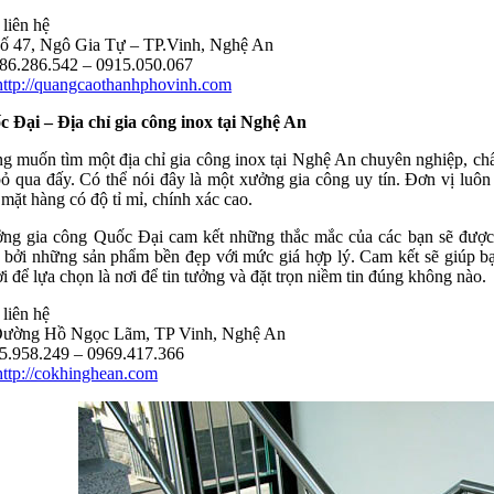
liên hệ
ố 47, Ngô Gia Tự – TP.Vinh, Nghệ An
.286.542 – 0915.050.067
http://quangcaothanhphovinh.com
 Đại – Địa chỉ gia công inox tại Nghệ An
g muốn tìm một địa chỉ gia công inox tại Nghệ An chuyên nghiệp, chất
ỏ qua đấy. Có thể nói đây là một xưởng gia công uy tín. Đơn vị luô
ặt hàng có độ tỉ mỉ, chính xác cao.
ng gia công Quốc Đại cam kết những thắc mắc của các bạn sẽ được
 bởi những sản phẩm bền đẹp với mức giá hợp lý. Cam kết sẽ giúp bạ
i để lựa chọn là nơi để tin tưởng và đặt trọn niềm tin đúng không nào.
liên hệ
ường Hồ Ngọc Lãm, TP Vinh, Nghệ An
958.249 – 0969.417.366
http://cokhinghean.com