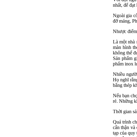
nhất, để đạt
Ngoài gia c
đỡ máng, Ph
Nhược điểm 
Là một nhà m
màn hình thé
không thể đư
Sản phẩm gi
phẩm inox l
Nhiều người
Họ nghĩ rằng
bằng thép kh
Nếu bạn chọn
rẻ. Những kh
Thời gian sả
Quá trình ch
cẩn thận và
tạp của quy 