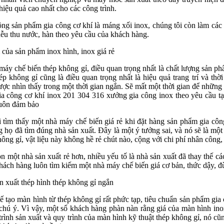
 hiệu quả cao nhất cho các công trình.
ông sản phẩm gia công cơ khí là máng xối inox, chúng tôi còn làm cá
ễu thu nước, hàn theo yêu cầu của khách hàng.
của sản phẩm inox hình, inox giá rẻ
áy chế biến thép không gỉ, điều quan trọng nhất là chất lượng sản ph
p không gỉ cũng là điều quan trọng nhất là hiệu quả trang trí và thờ
ợc nhìn thấy trong một thời gian ngắn. Sẽ mất một thời gian để những v
a công cơ khí inox 201 304 316 xưởng gia công inox theo yêu cầu tạ
uôn đảm bảo
 tìm thấy một nhà máy chế biến giá rẻ khi đặt hàng sản phẩm gia công
 họ đã tìm đúng nhà sản xuất. Đây là một ý tưởng sai, và nó sẽ là một
ông gỉ, vật liệu này không hề rẻ chút nào, cộng với chi phí nhân công,
 một nhà sản xuất rẻ hơn, nhiều yếu tố là nhà sản xuất đã thay thế các 
ách hàng luôn tìm kiếm một nhà máy chế biến giá cơ bản, thức dậy, đừ
n xuất thép hình thép không gỉ ngắn
ế tạo màn hình từ thép không gỉ rất phức tạp, tiêu chuẩn sản phẩm gi
 chú ý. Vì vậy, một số khách hàng phàn nàn rằng giá của màn hình ino
trình sản xuất và quy trình của màn hình kỹ thuật thép không gỉ, nó 