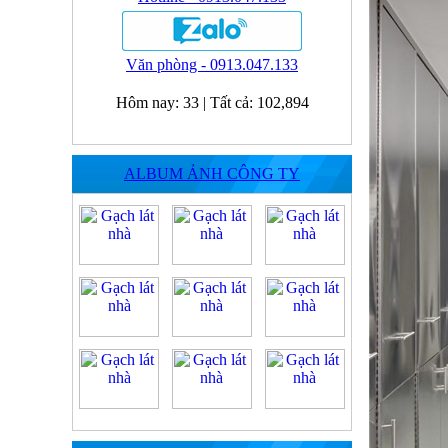
Văn phòng - 0913.047.133
Hôm nay:
33
|
Tất cả:
102,894
ALBUM ẢNH CÔNG TY