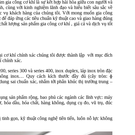
 gia công cơ khí là sự kết hợp hài hòa giữa con người và
h, cùng với kinh nghiệm lãnh đạo và hiểu biết sâu sắc về
hục vụ khách hàng của chúng tôi. Với mong muốn gia công
 để đáp ứng các tiêu chuẩn kỹ thuật cao và giao hàng đúng
t lượng sản phẩm gia công cơ khí , giá cả và dịch vụ tốt
cơ khí chính xác chúng tôi được thành lập với mục đích
í chính xác.
0, series 300 và series 400, inox duplex, láp inox tròn đặc
 vuông inox… Quy cách kích thước đầy đủ (cây tròn: ɸ
dung sai chuẩn xác, nhắm tới phân khúc thị trường trung –
dụng sản phẩm rộng, bao phủ các ngành các lĩnh vực: máy
sự, hóa dầu, hóa chất, hàng không, dụng cụ đo, vũ trụ, đúc
 tinh gọn, kỹ thuật công nghệ tiên tiến, luôn nỗ lực không