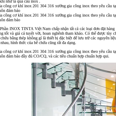
khí như là quả cầu inox .
a công cơ khí inox 201 304 316 xưởng gia công inox theo yêu cầu tạ
uôn đảm bảo
a công cơ khí inox 201 304 316 xưởng gia công inox theo yêu cầu tạ
uôn đảm bảo
Phần INOX TINTA Việt Nam chấp nhận tất cả các loại đơn đặt hàng g
ng tốt và giá cả tuyệt vời, hoan nghênh tham khảo. Có thể được tùy c
chứa bằng thép không gỉ là thiết bị đặc biệt để lưu trữ các nguyên l
 nhau, hình thức của bể chứa cũng rất đa dạng.
a công cơ khí inox 201 304 316 xưởng gia công inox theo yêu cầu tạ
uôn đảm bảo đầy đủ CO/CQ, và các tiêu chuẩn hợp chuẩn hợp qui.