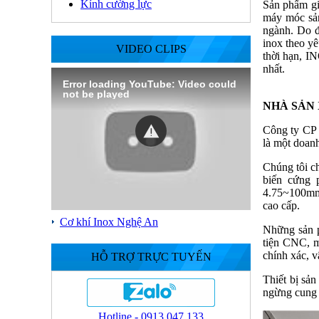
Kính cường lực
Sản phẩm gi
máy móc sản
ngành. Do đ
inox theo yê
VIDEO CLIPS
thời hạn, I
nhất.
Error loading YouTube: Video could
not be played
NHÀ SẢN
Công ty CP 
là một doanh
Chúng tôi ch
biến cứng 
4.75~100mm),
cao cấp.
Cơ khí Inox Nghệ An
Những sản p
tiện CNC, má
chính xác, v
HỖ TRỢ TRỰC TUYẾN
Thiết bị sản
ngừng cung 
Hotline - 0913.047.133