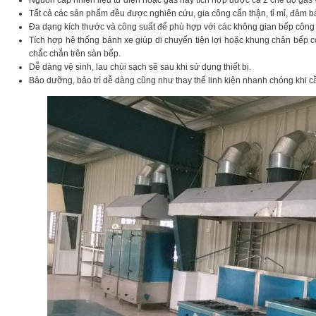
Nguồn cấp nhiên liệu từ điện hoặc gas hay tích hợp được cả 2 chế độ gas v
Tất cả các sản phẩm đều được nghiên cứu, gia công cẩn thận, tỉ mỉ, đảm 
Đa dạng kích thước và công suất để phù hợp với các không gian bếp công
Tích hợp hệ thống bánh xe giúp di chuyển tiện lợi hoặc khung chân bếp c
chắc chắn trên sàn bếp.
Dễ dàng vệ sinh, lau chùi sạch sẽ sau khi sử dụng thiết bị.
Bảo dưỡng, bảo trì dễ dàng cũng như thay thế linh kiện nhanh chóng khi c