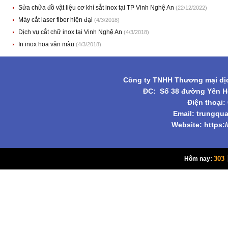
Sửa chữa đồ vật liệu cơ khí sắt inox tại TP Vinh Nghệ An
(22/12/2022)
Máy cắt laser fiber hiện đại
(4/3/2018)
Dịch vụ cắt chữ inox tại Vinh Nghệ An
(4/3/2018)
In inox hoa văn màu
(4/3/2018)
Công ty TNHH Thương mại dịc
ĐC: Số 38 đường Yên Hò
Điện thoại:
Email:
trungqu
Website: https:
303
Hôm nay: