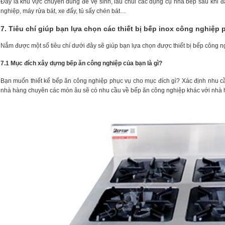
Đây là khu vực chuyên dùng để vệ sinh, lau chùi các dụng cụ nhà bếp sau khi 
nghiệp, máy rửa bát, xe đẩy, tủ sấy chén bát…
7. Tiêu chí giúp bạn lựa chọn các thiết bị bếp inox công nghiệ
Nắm được một số tiêu chí dưới đây sẽ giúp bạn lựa chọn được thiết bị bếp công 
7.1 Mục đích xây dựng bếp ăn công nghiệp của bạn là gì?
Bạn muốn thiết kế bếp ăn công nghiệp phục vụ cho mục đích gì? Xác định nhu 
nhà hàng chuyên các món âu sẽ có nhu cầu về bếp ăn công nghiệp khác với nhà h