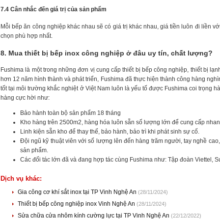
7.4 Cân nhắc đến giá trị của sản phẩm
Mỗi bếp ăn công nghiệp khác nhau sẽ có giá trị khác nhau, giá tiền luôn đi liền 
chọn phù hợp nhất.
8. Mua thiết bị bếp inox công nghiệp ở đâu uy tín, chất lượng?
Fushima là một trong những đơn vị cung cấp thiết bị bếp công nghiệp, thiết bị lạ
hơn 12 năm hình thành và phát triển, Fushima đã thực hiện thành công hàng nghì
tốt tại môi trường khắc nghiệt ở Việt Nam luôn là yếu tố được Fushima coi trọn
hàng cực hời như:
Bảo hành toàn bộ sản phẩm 18 tháng
Kho hàng trên 2500m2, hàng hóa luôn sẵn số lượng lớn để cung cấp nhan
Linh kiện sẵn kho để thay thế, bảo hành, bảo trì khi phát sinh sự cố.
Đội ngũ kỹ thuật viên với số lượng lên đến hàng trăm người, tay nghề c
sản phẩm.
Các đối tác lớn đã và đang hợp tác cùng Fushima như: Tập đoàn Viettel,
Dịch vụ khác:
Gia công cơ khí sắt inox tại TP Vinh Nghệ An
(28/11/2024)
Thiết bị bếp công nghiệp inox Vinh Nghệ An
(28/11/2024)
Sửa chữa cửa nhôm kính cường lực tại TP Vinh Nghệ An
(22/12/2022)