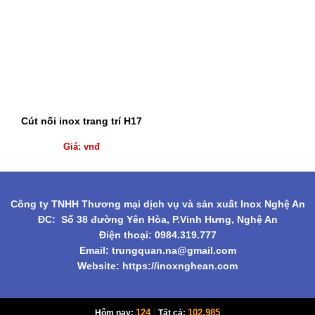
Cút nối inox trang trí H17
Giá: vnđ
Công ty TNHH Thương mại dịch vụ và sản xuất Inox Nghệ An
ĐC: Số 38 đường Yên Hòa, P.Vinh Hưng, Nghệ An
Điện thoại: 0984.319.777
Email:
trungquan.na@gmail.com
Website: https://inoxnghean.com
|
124
102,985
Hôm nay:
Tất cả: